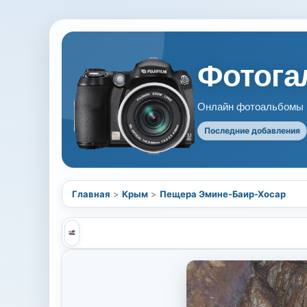
Фотогал
Онлайн фотоальбомы В
Последние добавления
Главная
>
Крым
>
Пещера Эмине-Баир-Хосар