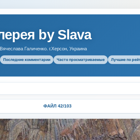
ерея by Slava
ячеслава Галиченко. г.Херсон, Украина
Последние комментарии
Часто просматриваемые
Лучшие по рей
ФАЙЛ 42/103