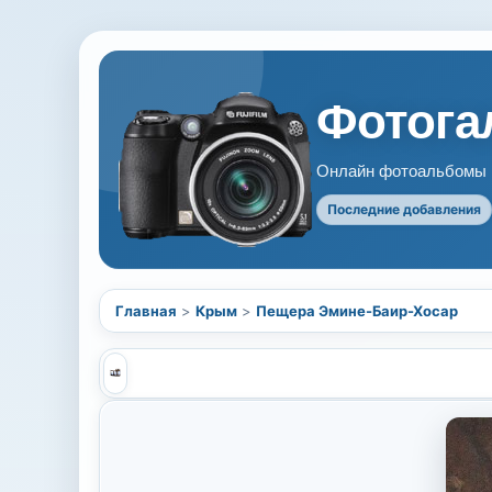
Фотогал
Онлайн фотоальбомы В
Последние добавления
Главная
>
Крым
>
Пещера Эмине-Баир-Хосар