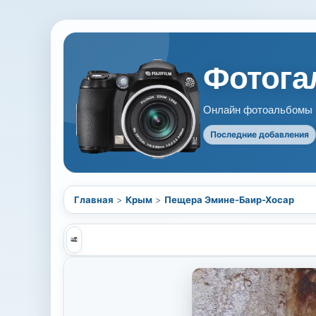
Фотогал
Онлайн фотоальбомы В
Последние добавления
Главная
>
Крым
>
Пещера Эмине-Баир-Хосар