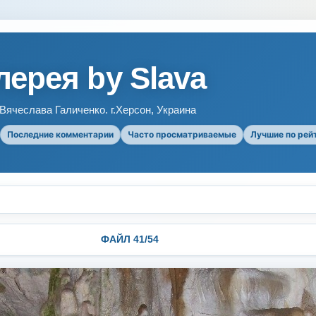
ерея by Slava
ячеслава Галиченко. г.Херсон, Украина
Последние комментарии
Часто просматриваемые
Лучшие по рей
ФАЙЛ 41/54