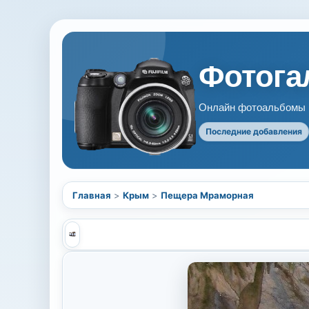
Фотогал
Онлайн фотоальбомы В
Последние добавления
Главная
>
Крым
>
Пещера Мраморная