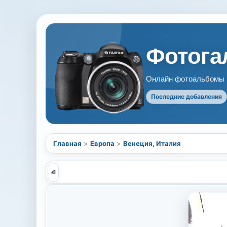
Фотогал
Онлайн фотоальбомы В
Последние добавления
Главная
>
Европа
>
Венеция, Италия