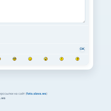
OK
рссылки на сайт (
foto.slava.ws
)
a.ws