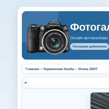
Фотогал
Онлайн фотоальбомы В
Последние добавления
Главная
>
Украинские Эльбы
>
Осень 2007