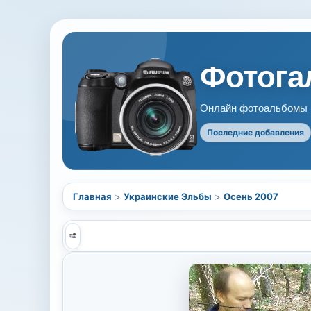
Фотогал
Онлайн фотоальбомы В
Последние добавления
Главная
>
Украинские Эльбы
>
Осень 2007