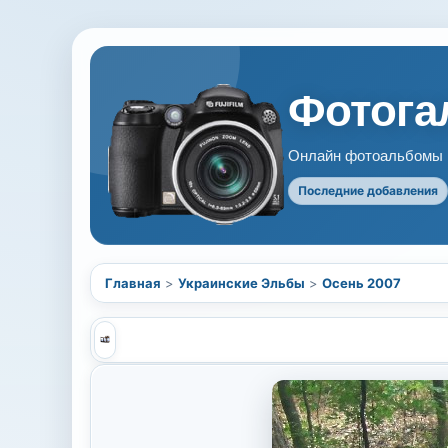
Фотогал
Онлайн фотоальбомы В
Последние добавления
Главная
>
Украинские Эльбы
>
Осень 2007