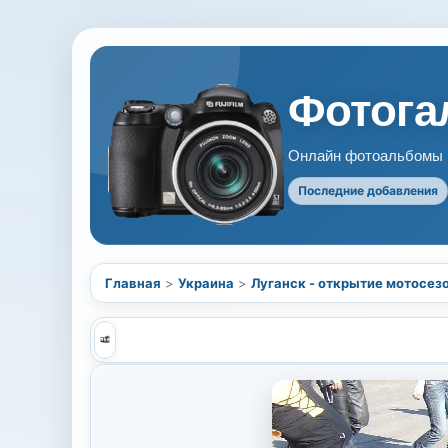
Фотогал
Онлайн фотоальбомы В
Последние добавления
Главная
>
Украина
>
Луганск - открытие мотосез