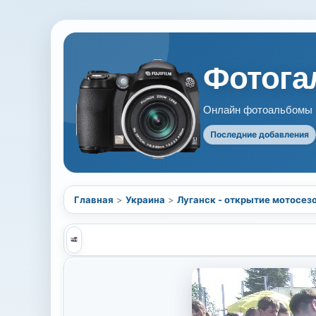
Фотогал
Онлайн фотоальбомы В
Последние добавления
Главная
>
Украина
>
Луганск - открытие мотосез