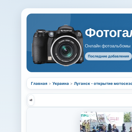
Фотогал
Онлайн фотоальбомы В
Последние добавления
Главная
>
Украина
>
Луганск - открытие мотосез