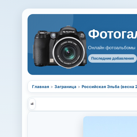
Фотогал
Онлайн фотоальбомы В
Последние добавления
Главная
>
Заграница
>
Российская Эльба (весна 