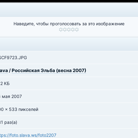
Наведите, чтобы проголосовать за это изображение
SCF9723.JPG
lava
/
Российская Эльба (весна 2007)
52 КБ
6 мая 2007
00 x 533 пикселей
1 раз(а)
tps://foto.slava.ws/foto2207