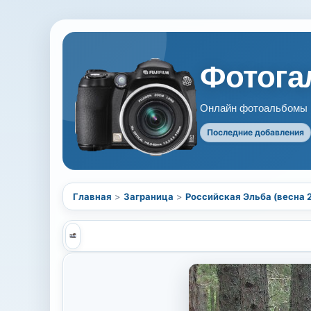
Фотогал
Онлайн фотоальбомы В
Последние добавления
Главная
>
Заграница
>
Российская Эльба (весна 