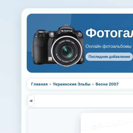
Фотогал
Онлайн фотоальбомы В
Последние добавления
Главная
>
Украинские Эльбы
>
Весна 2007