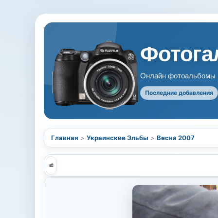
Фотогал
Онлайн фотоальбомы В
Последние добавления
Главная
>
Украинские Эльбы
>
Весна 2007