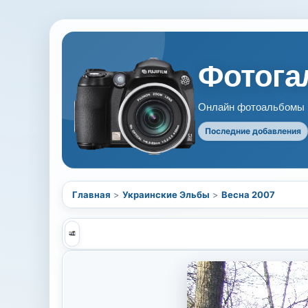
Фотогал
Онлайн фотоальбомы В
Последние добавления
Главная
>
Украинские Эльбы
>
Весна 2007