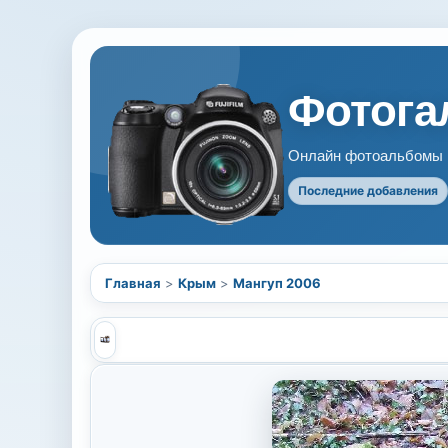
Фотогал
Онлайн фотоальбомы В
Последние добавления
Главная
>
Крым
>
Мангуп 2006