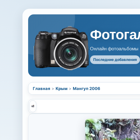
Фотогал
Онлайн фотоальбомы В
Последние добавления
Главная
>
Крым
>
Мангуп 2006