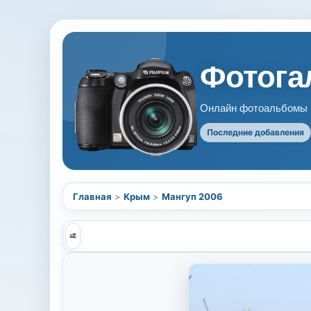
Фотогал
Онлайн фотоальбомы В
Последние добавления
Главная
>
Крым
>
Мангуп 2006