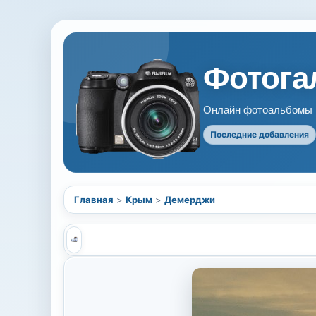
Фотогал
Онлайн фотоальбомы В
Последние добавления
Главная
>
Крым
>
Демерджи