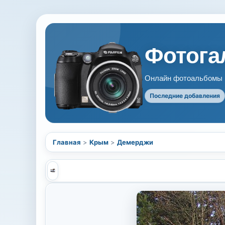
Фотогал
Онлайн фотоальбомы В
Последние добавления
Главная
>
Крым
>
Демерджи