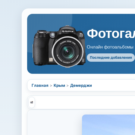
Фотогал
Онлайн фотоальбомы В
Последние добавления
Главная
>
Крым
>
Демерджи