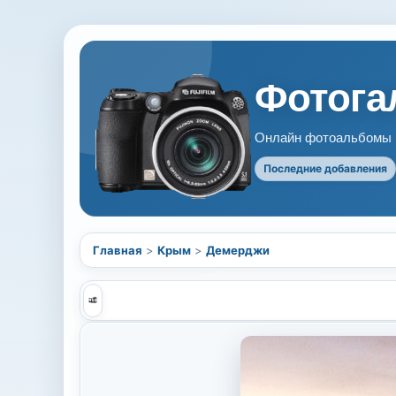
Фотогал
Онлайн фотоальбомы В
Последние добавления
Главная
>
Крым
>
Демерджи