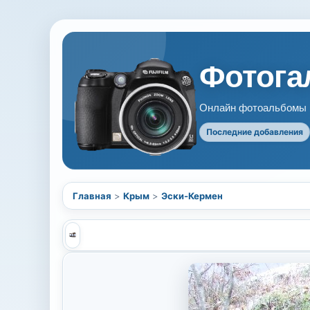
Фотогал
Онлайн фотоальбомы В
Последние добавления
Главная
>
Крым
>
Эски-Кермен