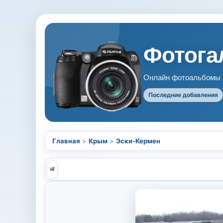
Фотогал
Онлайн фотоальбомы В
Последние добавления
Главная
>
Крым
>
Эски-Кермен