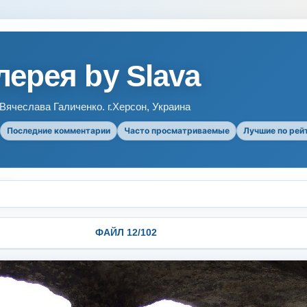
ерея by Slava
ячеслава Галиченко. г.Херсон, Украина
Последние комментарии
Часто просматриваемые
Лучшие по рей
ФАЙЛ 12/102