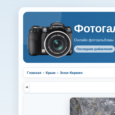
Фотогал
Онлайн фотоальбомы В
Последние добавления
Главная
>
Крым
>
Эски-Кермен