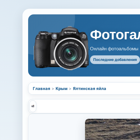
Фотогал
Онлайн фотоальбомы В
Последние добавления
Главная
>
Крым
>
Ялтинская яйла