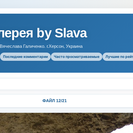
ерея by Slava
ячеслава Галиченко. г.Херсон, Украина
Последние комментарии
Часто просматриваемые
Лучшие по рей
ФАЙЛ 12/21