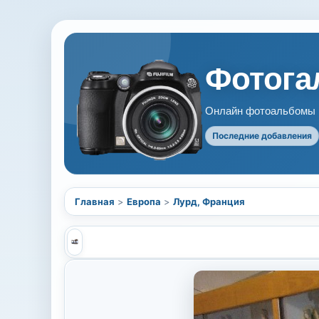
Фотогал
Онлайн фотоальбомы В
Последние добавления
Главная
>
Европа
>
Лурд, Франция