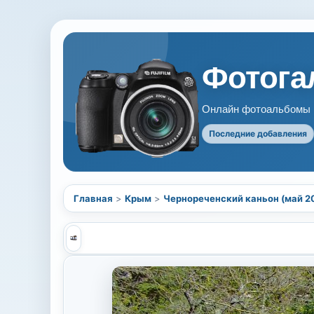
Фотогал
Онлайн фотоальбомы В
Последние добавления
Главная
>
Крым
>
Чернореченский каньон (май 20