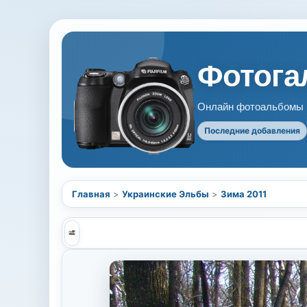
Фотогал
Онлайн фотоальбомы В
Последние добавления
Главная
>
Украинские Эльбы
>
Зима 2011