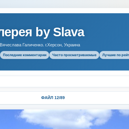
ерея by Slava
ячеслава Галиченко. г.Херсон, Украина
Последние комментарии
Часто просматриваемые
Лучшие по рей
ФАЙЛ 12/89