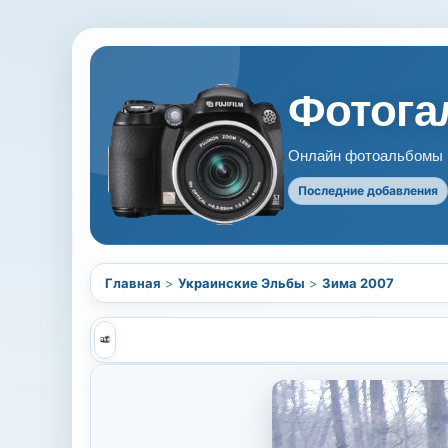
Фотогал
Онлайн фотоальбомы В
Последние добавления
Главная
>
Украинские Эльбы
>
Зима 2007