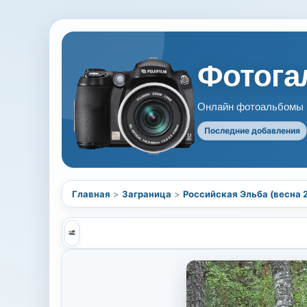
Фотогал
Онлайн фотоальбомы В
Последние добавления
Главная
>
Заграница
>
Российская Эльба (весна 