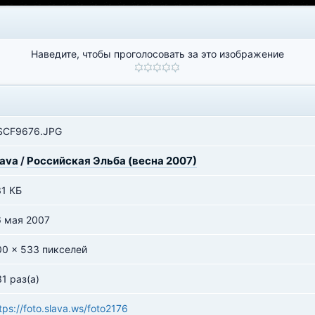
Наведите, чтобы проголосовать за это изображение
SCF9676.JPG
lava
/
Российская Эльба (весна 2007)
31 КБ
6 мая 2007
00 x 533 пикселей
1 раз(а)
tps://foto.slava.ws/foto2176