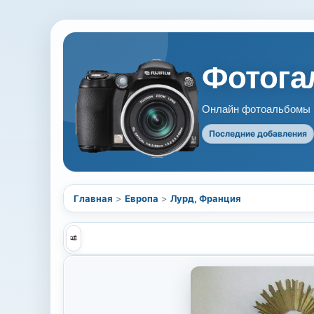
Фотогал
Онлайн фотоальбомы В
Последние добавления
Главная
>
Европа
>
Лурд, Франция