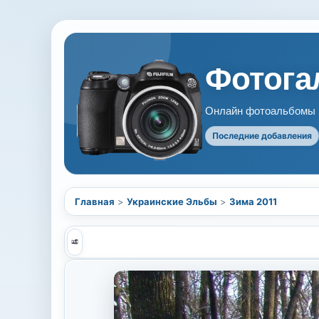
Фотогал
Онлайн фотоальбомы В
Последние добавления
Главная
>
Украинские Эльбы
>
Зима 2011