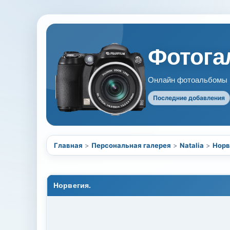
Фотогал
Онлайн фотоальбомы В
Последние добавления
Главная
>
Персональная галерея
>
Natalia
>
Норв
Норвегия.