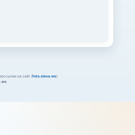
рссылки на сайт (
foto.slava.ws
)
a.ws