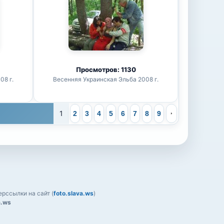
Просмотров: 1130
08 г.
Весенняя Украинская Эльба 2008 г.
1
2
3
4
5
6
7
8
9
рссылки на сайт (
foto.slava.ws
)
a.ws