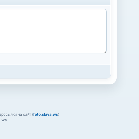
рссылки на сайт (
foto.slava.ws
)
a.ws