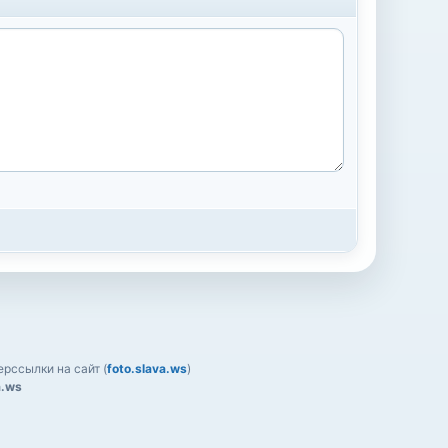
рссылки на сайт (
foto.slava.ws
)
a.ws