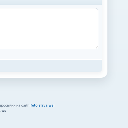
рссылки на сайт (
foto.slava.ws
)
a.ws