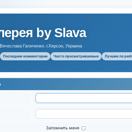
ерея by Slava
ячеслава Галиченко. г.Херсон, Украина
Последние комментарии
Часто просматриваемые
Лучшие по рей
а
Запомнить меня