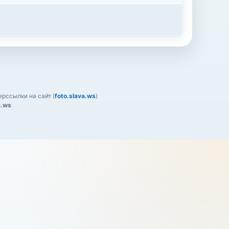
рссылки на сайт (
foto.slava.ws
)
a.ws