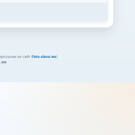
рссылки на сайт (
foto.slava.ws
)
a.ws