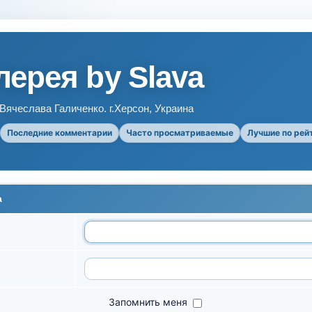
ерея by Slava
ячеслава Галиченко. г.Херсон, Украина
Последние комментарии
Часто просматриваемые
Лучшие по рей
а
Запомнить меня