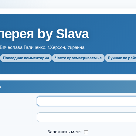
ерея by Slava
ячеслава Галиченко. г.Херсон, Украина
Последние комментарии
Часто просматриваемые
Лучшие по рей
а
Запомнить меня