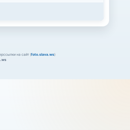
рссылки на сайт (
foto.slava.ws
)
a.ws