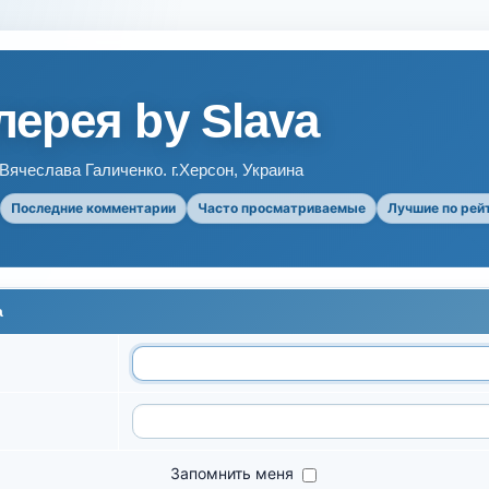
ерея by Slava
ячеслава Галиченко. г.Херсон, Украина
Последние комментарии
Часто просматриваемые
Лучшие по рей
а
Запомнить меня