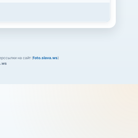
рссылки на сайт (
foto.slava.ws
)
a.ws