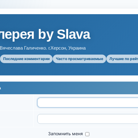
ерея by Slava
ячеслава Галиченко. г.Херсон, Украина
Последние комментарии
Часто просматриваемые
Лучшие по рей
а
Запомнить меня