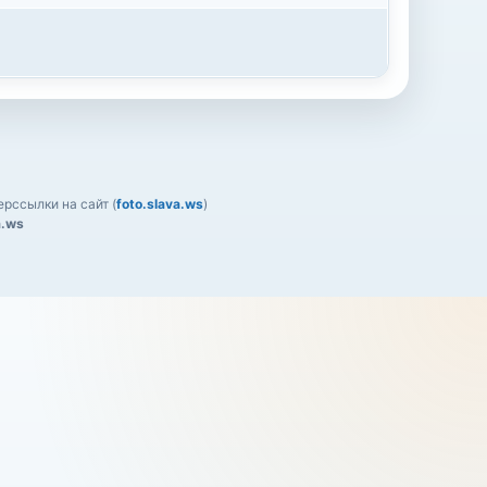
рссылки на сайт (
foto.slava.ws
)
a.ws