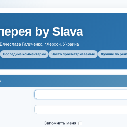
ерея by Slava
ячеслава Галиченко. г.Херсон, Украина
Последние комментарии
Часто просматриваемые
Лучшие по рей
а
Запомнить меня