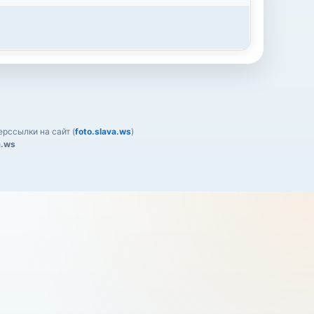
рссылки на сайт (
foto.slava.ws
)
a.ws