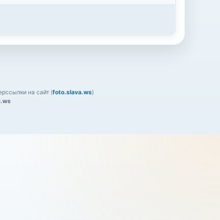
рссылки на сайт (
foto.slava.ws
)
a.ws