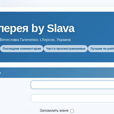
ерея by Slava
ячеслава Галиченко. г.Херсон, Украина
Последние комментарии
Часто просматриваемые
Лучшие по рей
а
Запомнить меня